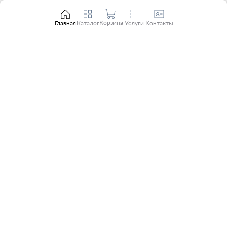
Корзина
Главная
Каталог
Услуги
Контакты
Нужен счёт, КП или подбор
позиции?
Отправьте заявку, и мы
свяжемся с вами